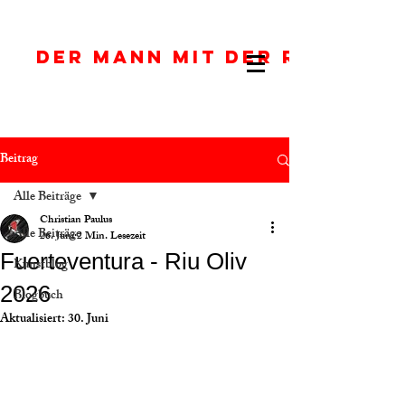
DER MANN MIT DER ROTEN J
Beitrag
Alle Beiträge
Christian Paulus
Alle Beiträge
26. Juni
2 Min. Lesezeit
Fuerteventura - Riu Oliv
Kunstblog
2026
Blogbuch
Aktualisiert:
30. Juni