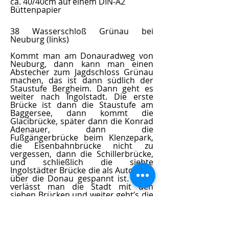
ca. 40/40cm auf einem DIN-A2
Büttenpapier
38 Wasserschloß Grünau bei
Neuburg (links)
Kommt man am Donauradweg von
Neuburg, dann kann man einen
Abstecher zum Jagdschloss Grünau
machen, das ist dann südlich der
Staustufe Bergheim. Dann geht es
weiter nach Ingolstadt. Die erste
Brücke ist dann die Staustufe am
Baggersee, dann kommt die
Glacibrücke, später dann die Konrad
Adenauer, dann die
Fußgängerbrücke beim Klenzepark,
die Eisenbahnbrücke nicht zu
vergessen, dann die Schillerbrücke,
und schließlich die siebte
Ingolstädter Brücke die als Autobahn
über die Donau gespannt ist. Dann
verlässt man die Stadt mit den
sieben Brücken und weiter geht’s die
Donau entlang, Richtung
Regensburg, Passau und so weiter
und so fort bis sich dann die Donau
im Schwarzen Meer entleert.