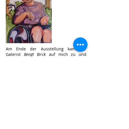
Am Ende der Ausstellung kam der
Galerist
Bengt Birck
auf mich zu und
kuratierte 1995 eine Ausstellung in
seiner Galerie in Erding. Journalisten
waren eingeladen und es gab ein Buffet,
allerdings war ich schon damals unfähig
auf Kommando zu "kommunizieren". Auf
die Frage warum ich mich damit
beschäftigt hatte kam von meiner Seite
nur ein stammeln: „hätte es einfach
gemacht“! … eben beim Schreiben dieser
Zeilen muss ich laut lachen wie mir
Bengt Birck damals erklärte was alles zu
tun sei um zu einem anerkannten
Künstler heran zu reifen. Selber gab er