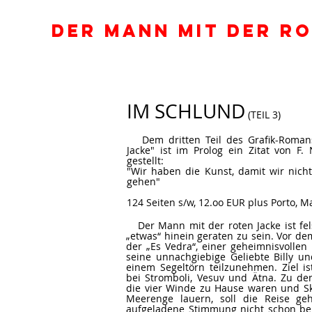
DER MANN MIT DER R
IM SCHLUND
(TEIL 3)
Dem dritten Teil des Grafik-Roman
Jacke" ist im Prolog ein Zitat von F.
gestellt:
"Wir haben die Kunst, damit wir nich
gehen"
124 Seiten s/w, 12.oo EUR plus Porto, M
Der Mann mit der roten Jacke ist fel
„etwas“ hinein geraten zu sein. Vor d
der „Es Vedra“, einer geheimnisvollen 
seine unnachgiebige Geliebte Billy un
einem Segeltörn teilzunehmen. Ziel is
bei Stromboli, Vesuv und Ätna. Zu den
die vier Winde zu Hause waren und Sk
Meerenge lauern, soll die Reise ge
aufgeladene Stimmung nicht schon be