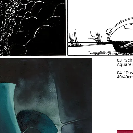
03 "Sch
Aquarel
04 "Das
40/40cm