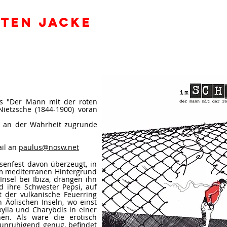
OTEN JACKE
s "Der Mann mit der roten
 Nietzsche (1844-1900) voran
t an der Wahrheit zugrunde
ail an
paulus@nosw.net
senfest davon überzeugt, in
em mediterranen Hintergrund
Insel bei Ibiza, drängen ihn
d ihre Schwester Pepsi, auf
t der vulkanische Feuerring
 Äolischen Inseln, wo einst
ylla und Charybdis in einer
hen. Als wäre die erotisch
unruhigend genug, befindet