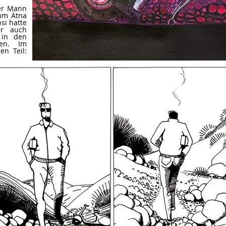
der Mann
zum Ätna
si hatte
er auch
 in den
en. Im
en Teil: