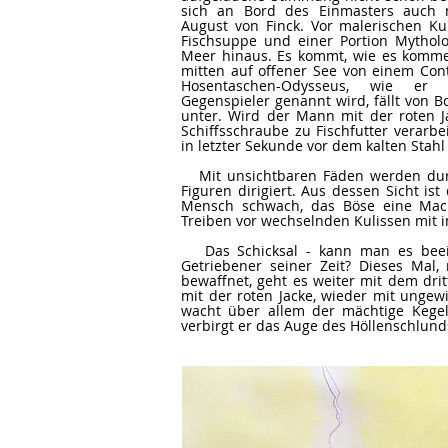
sich an Bord des Einmasters auch 
August von Finck. Vor malerischen Ku
Fischsuppe und einer Portion Mytholo
Meer hinaus. Es kommt, wie es komm
mitten auf offener See von einem Con
Hosentaschen-Odysseus, wie er 
Gegenspieler genannt wird, fällt von 
unter. Wird der Mann mit der roten J
Schiffsschraube zu Fischfutter verarb
in letzter Sekunde vor dem kalten Stahl
Mit unsichtbaren Fäden werden dur
Figuren dirigiert. Aus dessen Sicht is
Mensch schwach, das Böse eine Mac
Treiben vor wechselnden Kulissen mit
Das Schicksal - kann man es beein
Getriebener seiner Zeit? Dieses Mal
bewaffnet, geht es weiter mit dem dr
mit der roten Jacke, wieder mit unge
wacht über allem der mächtige Kegel
verbirgt er das Auge des Höllenschlund