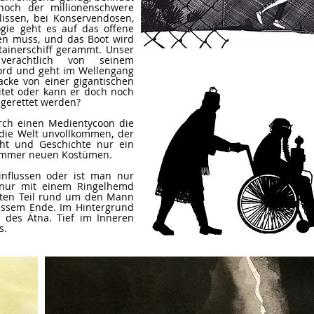
noch der millionenschwere
lissen, bei Konservendosen,
gie geht es auf das offene
en muss, und das Boot wird
tainerschiff gerammt. Unser
verächtlich von seinem
Bord und geht im Wellengang
acke von einer gigantischen
eitet oder kann er doch noch
 gerettet werden?
ch einen Medientycoon die
t die Welt unvollkommen, der
ht und Geschichte nur ein
 immer neuen Kostümen.
flussen oder ist man nur
, nur mit einem Ringelhemd
itten Teil rund um den Mann
wissem Ende. Im Hintergrund
 des Ätna. Tief im Inneren
s.