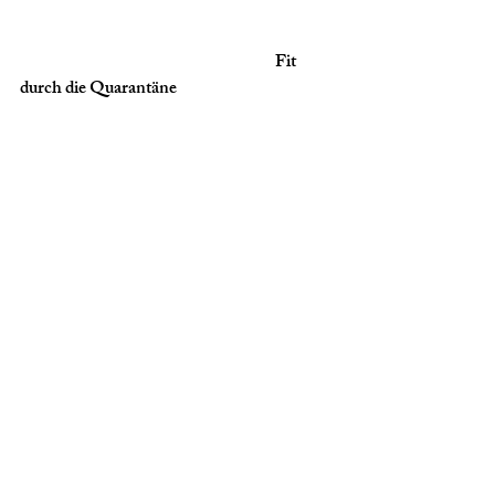
                                                                             Fit 
durch die Quarantäne