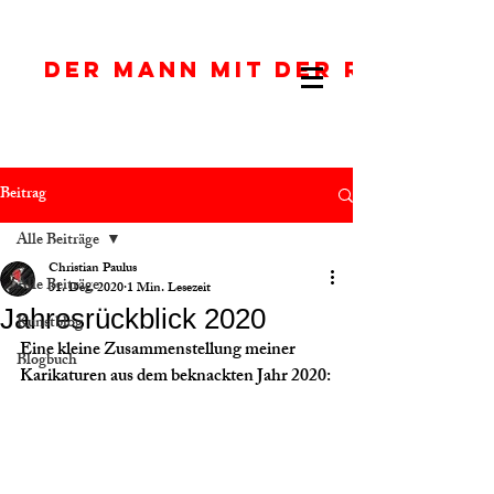
DER MANN MIT DER ROTEN J
Beitrag
Alle Beiträge
Christian Paulus
Alle Beiträge
31. Dez. 2020
1 Min. Lesezeit
Jahresrückblick 2020
Kunstblog
Eine kleine Zusammenstellung meiner 
Blogbuch
Karikaturen aus dem beknackten Jahr 2020: